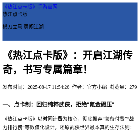
《热江点卡版》手游官网
热江点卡版
横刀立马 勇闯江湖
《热江点卡版》：开启江湖传
奇，书写专属篇章！
发布时间：2025-08-17 11:54:26
作者：官方小编
浏览量：
279
一、点卡制：回归纯粹武侠，拒绝“氪金碾压”
时间计费
《热江点卡版》以
为核心，彻底摒弃“装备付费”“战
力排行榜”等数值化设计，还原武侠世界最本真的生存法则：