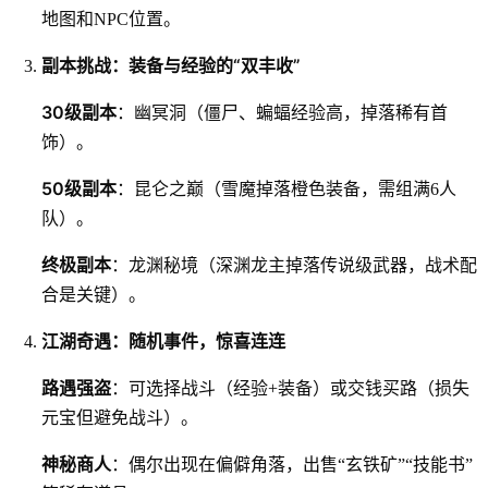
地图和NPC位置。
副本挑战：装备与经验的“双丰收”
30级副本
：幽冥洞（僵尸、蝙蝠经验高，掉落稀有首
饰）。
50级副本
：昆仑之巅（雪魔掉落橙色装备，需组满6人
队）。
终极副本
：龙渊秘境（深渊龙主掉落传说级武器，战术配
合是关键）。
江湖奇遇：随机事件，惊喜连连
路遇强盗
：可选择战斗（经验+装备）或交钱买路（损失
元宝但避免战斗）。
神秘商人
：偶尔出现在偏僻角落，出售“玄铁矿”“技能书”