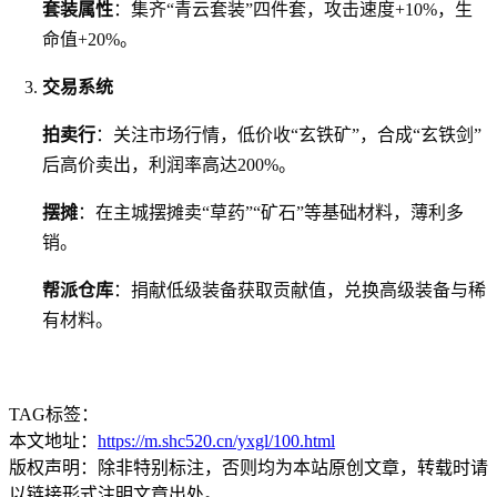
套装属性
：集齐“青云套装”四件套，攻击速度+10%，生
命值+20%。
交易系统
拍卖行
：关注市场行情，低价收“玄铁矿”，合成“玄铁剑”
后高价卖出，利润率高达200%。
摆摊
：在主城摆摊卖“草药”“矿石”等基础材料，薄利多
销。
帮派仓库
：捐献低级装备获取贡献值，兑换高级装备与稀
有材料。
TAG标签：
本文地址：
https://m.shc520.cn/yxgl/100.html
版权声明：除非特别标注，否则均为本站原创文章，转载时请
以链接形式注明文章出处。