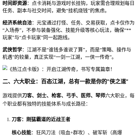
时间即资源
：点卡消耗与游戏时长挂钩，玩家需合理规划每日
任务、副本与社交时间，避免“挂机烧钱”的焦虑。
经济系统自洽
：元宝通过打怪、任务、交易获取，点卡仅作为
“入场券”，不参与装备强化、技能升级等核心玩法，确保“**
玩家”与“点卡玩家”同一起跑线。
武侠哲学
：江湖不是“谁钱多谁说了算”，而是“策略、操作与
机遇”的较量，真正实现“一剑一江湖，一侠一传奇”。
二、六大职业：百态江湖，总有一款是你的“侠之道”
刀客、剑士、枪客、弓手、医师、琴师
游戏提供
六大职业，每
个职业都有独特的技能体系与成长路径：
刀客：刚猛霸道的近战王者
核心技能
：狂风刀法（吸血+群攻）、破军斩（高爆