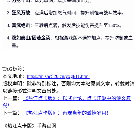
力劈华山
：优先点满，增加基础攻击力。
狂风万破
：点满后增加怒气时间，提升刷怪与战斗效率。
真武绝击
：三转后点满，触发后技能伤害提升至150%。
稳如泰山/固若金汤
：根据游戏版本选择加点，提升防御或血
量。
TAG标签：
本文地址：
https://m.shc520.cn/yxgl/11.html
版权声明：除非特别标注，否则均为本站原创文章，转载时请
以链接形式注明文章出处。
上一篇：
《热江点卡版》：以武止戈，点卡江湖中的侠义复
兴！
下一篇：
《热江点卡版》：再现当年的激情岁月！
《热江点卡版》手游官网