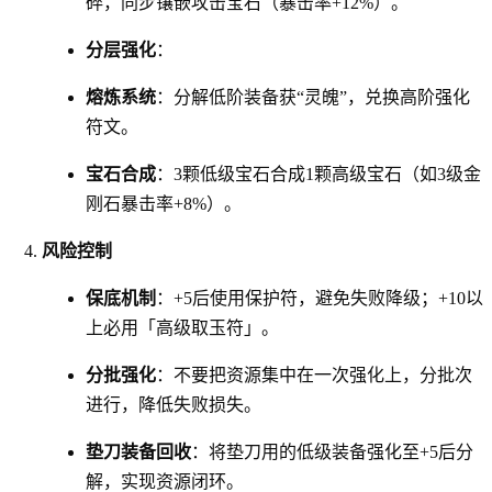
碎，同步镶嵌攻击宝石（暴击率+12%）。
分层强化
：
熔炼系统
：分解低阶装备获“灵魄”，兑换高阶强化
符文。
宝石合成
：3颗低级宝石合成1颗高级宝石（如3级金
刚石暴击率+8%）。
风险控制
保底机制
：+5后使用保护符，避免失败降级；+10以
上必用「高级取玉符」。
分批强化
：不要把资源集中在一次强化上，分批次
进行，降低失败损失。
垫刀装备回收
：将垫刀用的低级装备强化至+5后分
解，实现资源闭环。