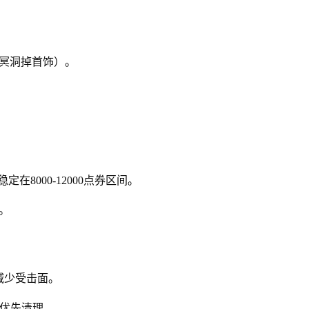
冥洞掉首饰）。
在8000-12000点券区间。
。
减少受击面。
需优先清理。