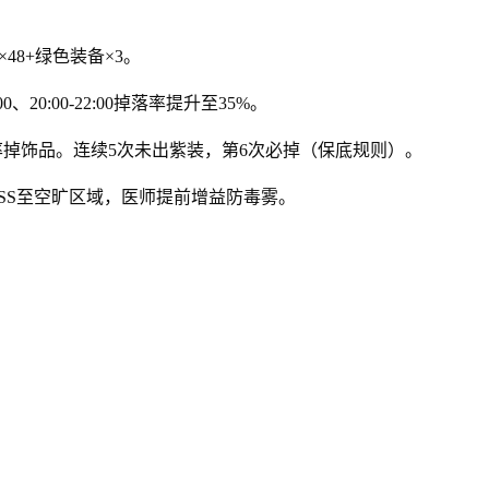
48+绿色装备×3。
、20:00-22:00掉落率提升至35%。
概率掉饰品。连续5次未出紫装，第6次必掉（保底规则）。
SS至空旷区域，医师提前增益防毒雾。