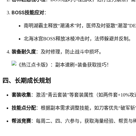
BOSS技能应对
：
南明湖霸主释放“潮涌术”时，医师及时驱散“潮湿”DE
北海冰宫BOSS释放冰棱冲击时，法师躲避并反制。
装备耐久度
：及时修理，防止战斗中损坏。
四、长期成长规划
套装收集
：激活“青云套装”等套装属性（如两件套+10%攻
技能点分配
：根据副本需求调整技能，如刀客优先“破军斩”
帮派竞赛
：每周二、四、六参与，获取海量经验、帮贡与