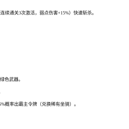
（连续通关3次激活，弱点伤害+15%）快速斩杀。
出绿色武器。
。
，5%概率出霸主令牌（兑换稀有坐骑）。