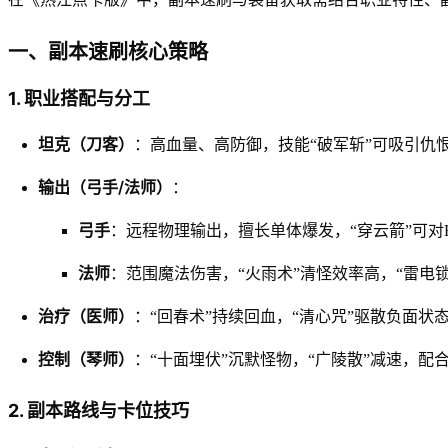
一、副本速刷核心策略
1. 职业搭配与分工
坦克（刀客）
：高血量、高防御，技能“破军斩”可吸引仇
输出（弓手/法师）
：
弓手
：远程物理输出，擅长单体爆发，“穿云箭”可对
法师
：范围魔法伤害，“火雨术”清怪效率高，“雷电锁
治疗（医师）
：“回春术”持续回血，“清心咒”驱散负面状
控制（琴师）
：“十面埋伏”沉默怪物，“广陵散”减速，配
2. 副本路线与卡位技巧