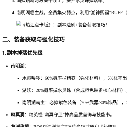
湖妖刷新时段集中攻击，提升水灵珠掉落率。
南明湖霸主战，全员集火弱点，利用“湖神赐福”BUFF
二、装备获取与强化技巧
1. 副本掉落优先级
南明湖
：
水贼喽啰：60%概率掉精铁（强化材料），5%概率
湖妖：20%概率掉水灵珠（合成橙色装备核心材料）
南明湖霸主：必掉紫色装备（70%武器/30%饰品）
幽冥洞
：精英怪“幽冥守卫”掉高品质首饰与技能书。
龙渊秘境
：BOSS“深渊龙主”掉传说级武器和顶级防具。