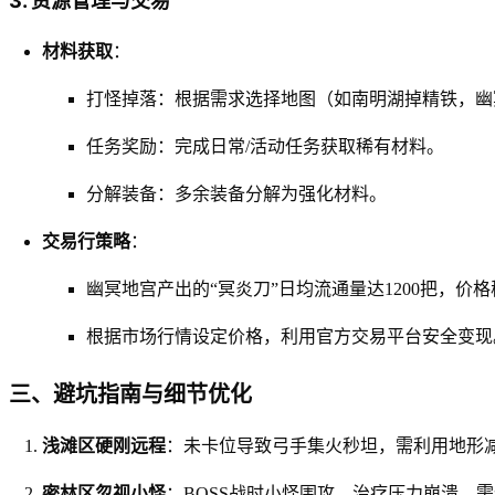
3. 资源管理与交易
材料获取
：
打怪掉落：根据需求选择地图（如南明湖掉精铁，幽
任务奖励：完成日常/活动任务获取稀有材料。
分解装备：多余装备分解为强化材料。
交易行策略
：
幽冥地宫产出的“冥炎刀”日均流通量达1200把，价格稳定
根据市场行情设定价格，利用官方交易平台安全变现
三、避坑指南与细节优化
浅滩区硬刚远程
：未卡位导致弓手集火秒坦，需利用地形
密林区忽视小怪
：BOSS战时小怪围攻，治疗压力崩溃，