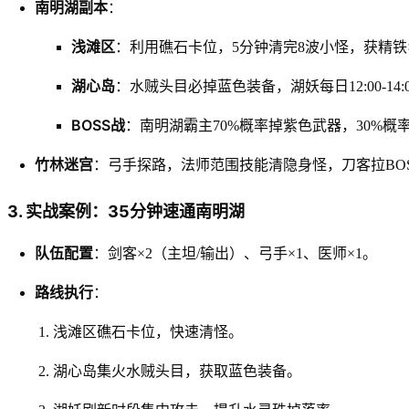
南明湖副本
：
浅滩区
：利用礁石卡位，5分钟清完8波小怪，获精铁×
湖心岛
：水贼头目必掉蓝色装备，湖妖每日12:00-14:00
BOSS战
：南明湖霸主70%概率掉紫色武器，30%
竹林迷宫
：弓手探路，法师范围技能清隐身怪，刀客拉BO
3. 实战案例：35分钟速通南明湖
队伍配置
：剑客×2（主坦/输出）、弓手×1、医师×1。
路线执行
：
浅滩区礁石卡位，快速清怪。
湖心岛集火水贼头目，获取蓝色装备。