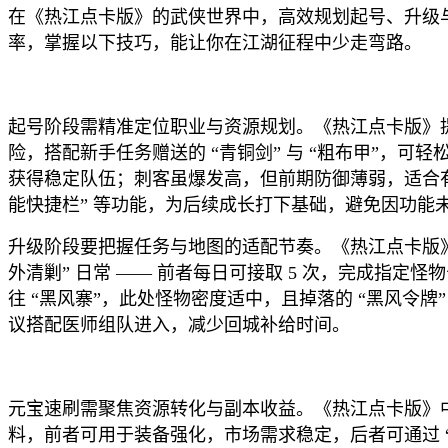
在《热江点卡版》的武侠世界中，高效规划起号、升级
率，掌握以下技巧，能让你在江湖征程中少走弯路。
起号阶段需精准定位职业与资源规划。《热江点卡版》
险，搭配新手任务赠送的 “青铜剑” 与 “粗布甲”，可
获得稳定队伍；刺客虽爆发高，但前期防御薄弱，适合有
能快捷栏” 等功能，为后续成长打下基础，避免因功能
升级阶段要把握任务与地图的适配节奏。《热江点卡版》的
外清剿” 日常 —— 前者每日可接取 5 次，完成指定
往 “黑风寨”，此处怪物密度适中，且掉落的 “黑风令牌”
议搭配医师组队进入，减少回城补给时间。
元宝速刷需聚焦资源转化与副本收益。《热江点卡版》中，元
料，前者可用于装备强化，市场需求稳定，后者可通过 “装