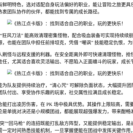
有鲜明特色，选对适配自身玩法偏好的职业，能让冒险之旅更具
热衷团队协作的伙伴，都能找到专属的成长路径。
的 “狂风刀法” 能高效清理密集怪物，配合吸血装备可实现持续
，也能在团队中担任前排坦克，凭借 “嘲讽” 技能稳定仇恨，
刷怪与远程支援的利器。在安全距离外即可快速清理怪物，抢怪效
胜任，尤其适合喜欢灵活输出、不愿陷入正面缠斗的玩家，成长
能能为队友提供持续治疗，“清心咒” 可解除负面状态，大幅提
团队付出、享受协作乐趣的玩家，社交属性拉满且成长稳定。
组合能打出凌厉伤害，在 PK 场中极具优势。其操作上限较高
论是单挑对决还是小规模团战，都能展现超强爆发力，带来酣畅
”“回马枪” 的连招既能打乱敌方阵型，又能提供稳定输出，是
需一定时间熟悉技能机制，一旦掌握便能在团战中发挥关键作用