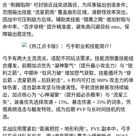
合 “荆棘陷阱” 可封锁近战突进路径，为风筝输出创造条件；
范围输出技能 “流星箭雨” 覆盖扇形区域，清群怪效率突出，
团战中可压制敌方后排。辅助类技能 “猎鹰之眼” 增加射程与
命中率，“百步穿杨” 提升精准度，避免高闪避目标 miss，保
障输出稳定性。
弓手有两大主流流派，适配不同玩法需求。技能流侧重技能组
合爆发，前期加点优先 “凝神聚气”（提升最小攻击力）与 “锐
利之箭”，中期补 “狂风万破” 增加怒气获取，技能循环为 “穿
云箭→流星箭雨→后跃射击”，6 秒内可打出 980% 攻击力的单
体伤害，适合副本攻坚与快速清怪。平射流依赖普攻持续输
出，加点核心为 “心神凝聚”（提升超必杀概率）与 “流星三
矢”，装备优先选择攻速 + 15%、暴击伤害 + 35% 的词条，凭
借高频连击与触发特效，成为后期 PVP 与长时间挂机的优
选。
实战应用需紧扣 “距离把控 + 地形利用”。PVE 副本中，弓手