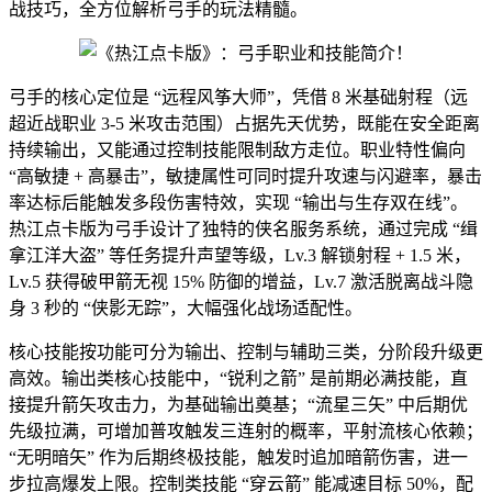
战技巧，全方位解析弓手的玩法精髓。
弓手的核心定位是 “远程风筝大师”，凭借 8 米基础射程（远
超近战职业 3-5 米攻击范围）占据先天优势，既能在安全距离
持续输出，又能通过控制技能限制敌方走位。职业特性偏向
“高敏捷 + 高暴击”，敏捷属性可同时提升攻速与闪避率，暴击
率达标后能触发多段伤害特效，实现 “输出与生存双在线”。
热江点卡版为弓手设计了独特的侠名服务系统，通过完成 “缉
拿江洋大盗” 等任务提升声望等级，Lv.3 解锁射程 + 1.5 米，
Lv.5 获得破甲箭无视 15% 防御的增益，Lv.7 激活脱离战斗隐
身 3 秒的 “侠影无踪”，大幅强化战场适配性。
核心技能按功能可分为输出、控制与辅助三类，分阶段升级更
高效。输出类核心技能中，“锐利之箭” 是前期必满技能，直
接提升箭矢攻击力，为基础输出奠基；“流星三矢” 中后期优
先级拉满，可增加普攻触发三连射的概率，平射流核心依赖；
“无明暗矢” 作为后期终极技能，触发时追加暗箭伤害，进一
步拉高爆发上限。控制类技能 “穿云箭” 能减速目标 50%，配