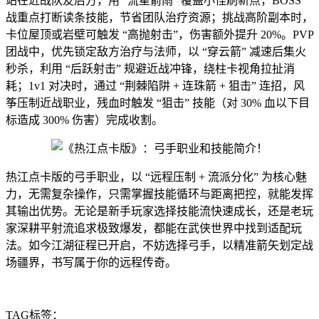
站在近战队友后方，用 “流星箭雨” 覆盖小怪刷新点，BOSS
战重点打断读条技能，节省团队治疗资源；挑战高阶副本时，
卡位屋顶或岩壁可触发 “高抛射击”，伤害额外提升 20%。PVP
团战中，优先锁定敌方治疗与法师，以 “穿云箭” 减速后集火
秒杀，利用 “后跃射击” 规避近战冲锋，绕柱卡视角拉扯消
耗；1v1 对决时，通过 “荆棘陷阱 + 连珠箭 + 狙击” 连招，风
筝压制近战职业，残血时触发 “狙击” 技能（对 30% 血以下目
标造成 300% 伤害）完成收割。
热江点卡版的弓手职业，以 “远程压制 + 流派分化” 为核心魅
力，无需复杂操作，只需掌握技能循环与距离把控，就能发挥
其输出优势。无论是新手玩家选择技能流快速成长，还是老玩
家深耕平射流追求极致爆发，都能在武侠世界中找到适配玩
法。如今江湖征程已开启，不妨选择弓手，以精准箭矢划定战
场疆界，书写属于你的远程传奇。
TAG标签：