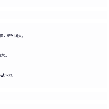
命值，避免团灭。
优势。
体战斗力。