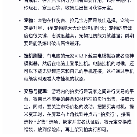
合成石
：在开启宝箱等方面有重要作用，包括金刚石、
玲珑石、寒玉石等，收集后出售可获得元宝。
宠物
：宠物在扛伤害、抢元宝方面是最佳选择。宠物一
定要升星，4星宠物能大大延长挂机时长；宠物的忠诚
度也很关键，忠诚度越高，宠物扛伤能力就越强；前期
要是能洗炼出破击属性最好。
挂机刷怪
：有电脑的玩家可以下载雷电模拟器或者夜神
模拟器，然后在电脑上登录挂机。电脑挂机的时候，还
可以下载无界趣连来和自己的手机连接，这样通过手机
就能实时观看人物挂机的状态。
交易与提现
：游戏内的拍卖行是玩家之间进行交易的平
台，将自己不需要的装备和材料在拍卖行出售，换取元
宝。同时，要关注市场价格的波动，把握买卖时机。提
米变现时，在屏幕右上角找到并点击 “拍卖行”，接着
选择 “寄售” 选项，绑定并实名认证后，将元宝兑换成
福袋，放到保险库，再上架到拍卖行即可。