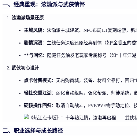
一、经典重现：泫渤派与武侠情怀
泫渤派场景还原
主城风貌
：泫渤派主城建筑、NPC布局1:1复刻端游，
剧情沉浸
：主线任务深度还原经典剧情（如“金香玉的委
**与回忆
：隐藏任务触发老玩家专属称号（如“十年江湖
武侠初心设计
点卡付费模式
：无内购商城，装备、材料全靠打，回归“
轻社交重江湖
：弱化自动组队，强化帮派、师徒系统，
硬核操作回归
：取消自动战斗，PVP/PVE需手动走位
二、职业选择与成长路径