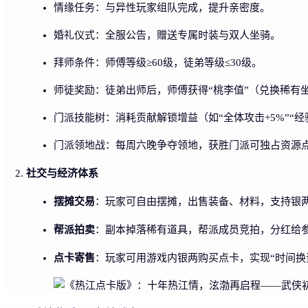
情缘任务：与异性玩家组队完成，提升亲密度。
婚礼仪式：全服公告，赠送专属时装与双人坐骑。
拜师条件：师傅等级≥60级，徒弟等级≤30级。
师徒奖励：徒弟出师后，师傅获得“桃李值”（兑换稀有
门派技能树：消耗贡献解锁增益（如“全体攻击+5%”“经验
门派领地战：每周六晚争夺领地，获胜门派可独占资源
社交与经济体系
摆摊交易
：玩家可自由摆摊，出售装备、材料，支持银两
帮派拍卖
：副本掉落稀有道具，帮派成员竞拍，分红给
点卡寄售
：玩家可用游戏内银两购买点卡，实现“时间换