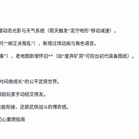
新增动态光影与天气系统（雨天触发“泥泞地形”移动减速）。
托”“柳正关叛乱”），新增过场动画与角色语音。
客”），老地图新增怀旧**（如“废弃矿洞”可挖出初代装备图纸）。
时间换成长”的公平武侠世界。
鼓励玩家手动结交侠友。
、技能衔接，还原武侠战斗的博弈感。