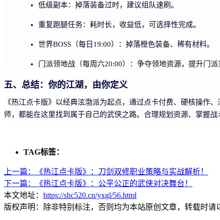
低级副本：掉落装备过时，建议组队速刷。
重复跑腿任务：耗时长，收益低，可选择性完成。
世界BOSS（每日19:00）：掉落橙色装备、稀有材料。
门派领地战（每周六20:00）：争夺领地资源，提升门派
五、总结：你的江湖，由你定义
《热江点卡版》以经典泫渤派为起点，通过点卡付费、硬核操作、
师，都能在这里找到属于自己的武侠之路。合理规划资源、掌握战
TAG标签：
上一篇：
《热江点卡版》：刀剑双修职业策略与实战解析！
下一篇：
《热江点卡版》：公平公正的武侠对决舞台！
本文地址：
https://shc520.cn/yxgl/56.html
版权声明：除非特别标注，否则均为本站原创文章，转载时请