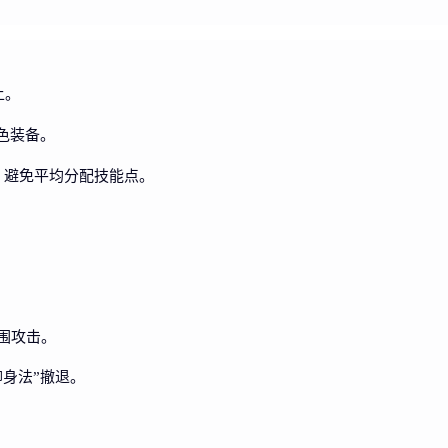
上。
色装备。
，避免平均分配技能点。
范围攻击。
柳身法”撤退。