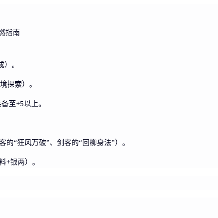
成）。
秘境探索）。
备至+5以上。
的“狂风万破”、剑客的“回柳身法”）。
料+银两）。