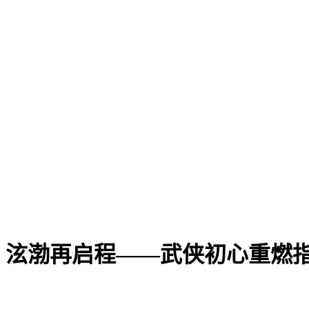
，泫渤再启程——武侠初心重燃