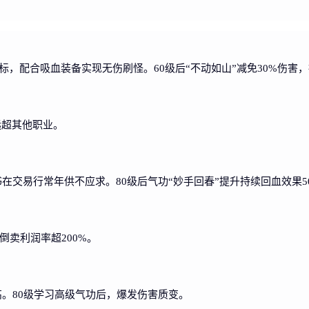
目标，配合吸血装备实现无伤刷怪。60级后“不动如山”减免30%伤害
远超其他职业。
书在交易行常年供不应求。80级后气功“妙手回春”提升持续回血效果5
倒卖利润率超200%。
高。80级学习高级气功后，爆发伤害质变。