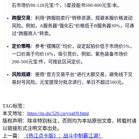
石市场价80-120元宝/个，5星技能书500-800元宝/本。
跨服交易
：利用“跨服拍卖行”转移资源，规避本服价格波动
风险。例如，A服务器“强化石”价格低于B服务器30%，可通
过“跨服商人”转卖。
定价策略
：参考“摆摊区”均价，设定起拍价低于市场价5%，
一口价高于均价10%，吸引竞价。例如，紫色装备市场价
200-500元宝/件，可按此区间定价。
风险规避
：使用“官方交易平台”进行大额交易，避免线下交
易封号风险。元宝提现分批次进行，单日不超过500元。
TAG标签：
本文地址：
https://m.shc520.cn/yxgl/9.html
版权声明：除非特别标注，否则均为本站原创文章，转载时请
以链接形式注明文章出处。
上一篇：
《热江点卡版》：战斗中制霸江湖！