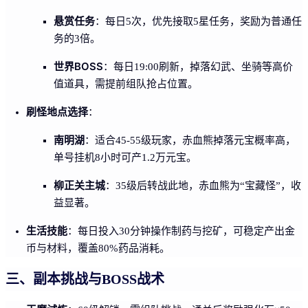
悬赏任务
：每日5次，优先接取5星任务，奖励为普通任
务的3倍。
世界BOSS
：每日19:00刷新，掉落幻武、坐骑等高价
值道具，需提前组队抢占位置。
刷怪地点选择
：
南明湖
：适合45-55级玩家，赤血熊掉落元宝概率高，
单号挂机8小时可产1.2万元宝。
柳正关主城
：35级后转战此地，赤血熊为“宝藏怪”，收
益显著。
生活技能
：每日投入30分钟操作制药与挖矿，可稳定产出金
币与材料，覆盖80%药品消耗。
三、副本挑战与BOSS战术