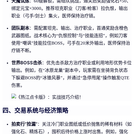
天魔试炼
：60级解锁，需组队挑战，通关后奖励强化石×50、
绑定元宝×3000。推荐坦克职业（刀客/枪客）拉仇恨，输出
职业（弓手/剑士）集火，医师保持治疗链。
团队副本
：需配置坦克、输出、治疗职业，首通奖励含橙色
武器图纸。战术核心为“仇恨控制”与“技能连招”，例如刀客
使用“嘲讽”技能拉住BOSS，弓手在20米外输出，医师保持治
疗链不断。
世界BOSS击杀
：优先击杀敌方治疗职业或利用地形优势卡位
输出。例如，在“冰原龙巢”副本中，玩家需在坐骑背负状态
下躲避BOSS的“冰锥风暴”，并通过“急停甩尾”操作触发QTE
伤害。
四、交易系统与经济策略
拍卖行“捡漏”
：关注冷门职业图纸或低价抛售的稀有材料（如
强化石、精炼石），囤积后待价格上涨时出售。例如，强化