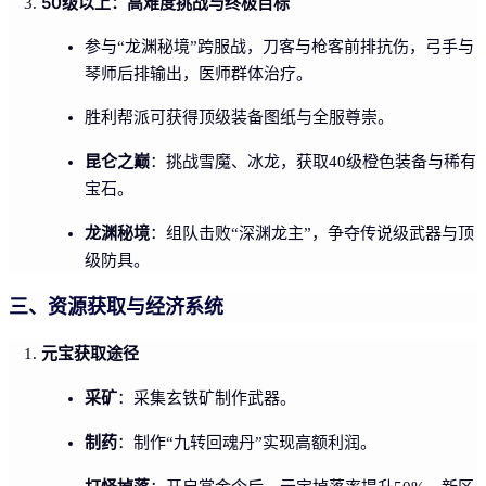
50级以上：高难度挑战与终极目标
参与“龙渊秘境”跨服战，刀客与枪客前排抗伤，弓手与
琴师后排输出，医师群体治疗。
胜利帮派可获得顶级装备图纸与全服尊崇。
昆仑之巅
：挑战雪魔、冰龙，获取40级橙色装备与稀有
宝石。
龙渊秘境
：组队击败“深渊龙主”，争夺传说级武器与顶
级防具。
三、资源获取与经济系统
元宝获取途径
采矿
：采集玄铁矿制作武器。
制药
：制作“九转回魂丹”实现高额利润。