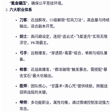
“氪金碾压”
，确保公平竞技环境。
六大职业体系
刀客
：近战群攻，55级解锁“狂风刀法”，高血量与持续
输出，适合副本开荒。
剑士
：高闪避设定，连招“追云式+飞星逐月”实现无限
浮空，PK场霸主。
弓手
：远程爆发，“穿透箭+毒雾”组合，单刷与组队兼
备。
枪客
：近战高爆发，“群龙破晓”触发暴击，需搭配“暴
击宝石”最大化输出。
医师
：团队核心，“甘露术+清心咒”提供续航，跨服战
扭转战局的关键。
琴师
：多功能职业，属性均衡，通过情绪控制发动强力
攻击。